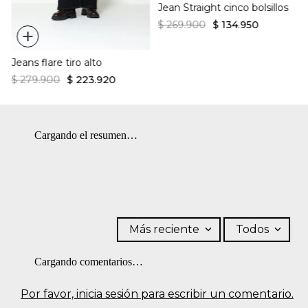
Jean Straight cinco bolsillos
$
269
.
900
$
134
.
950
+
Jeans flare tiro alto
$
279
.
900
$
223
.
920
Cargando el resumen…
Más reciente
Todos
Cargando comentarios…
Por favor, inicia sesión para escribir un comentario.