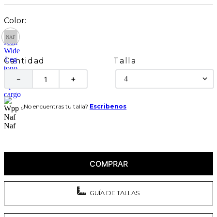
Talla
Cantidad
4
－
＋
¿No encuentras tu talla?
Escribenos
COMPRAR
GUÍA DE TALLAS