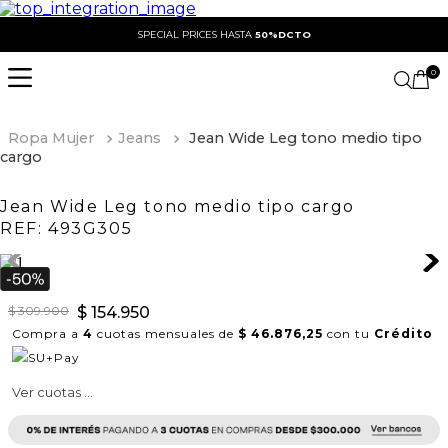
SPECIAL PRICES HASTA
50%DCTO
0
Ropa Mujer
Jeans
Jean Wide Leg tono medio tipo
cargo
Jean Wide Leg tono medio tipo cargo
REF:
493G305
$
309
.
900
$
154
.
950
Compra a
4
cuotas mensuales de
$ 46.876,25
con tu
Crédito
Ver cuotas ...