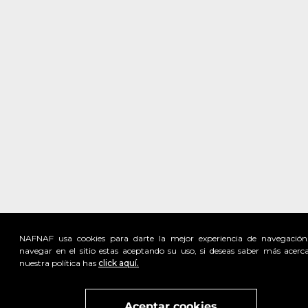
NAFNAF usa cookies para darte la mejor experiencia de navegación
navegar en el sitio estas aceptando su uso, si deseas saber más acerc
nuestra política has
click aquí.
Visita
vivant
nuestra marca
active
x
Aceptar cookies