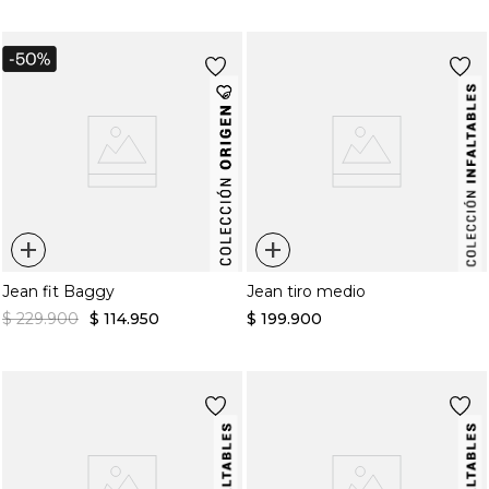
+
+
Jean fit Baggy
Jean tiro medio
$
229
.
900
$
114
.
950
$
199
.
900