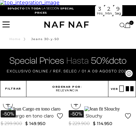
3
2
9
50%DCTO
EN
TODA
LA SECCIÓN
SPECIAL
PRICES
Hrs
Min
Seg
0
›
Home
Jeans 30-y-50
Ve
ORDENAR POR:
FILTRAR
VER
RELEVANCIA
+
+
Jean Cargo en tono claro
Jean fit Slouchy
$
299
.
900
$
149
.
950
$
229
.
900
$
114
.
950