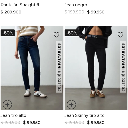
Pantalón Straight fit
Jean negro
$
209
.
900
$
199
.
900
$
99
.
950
+
+
Jean tiro alto
Jean Skinny tiro alto
$
199
.
900
$
99
.
950
$
199
.
900
$
99
.
950