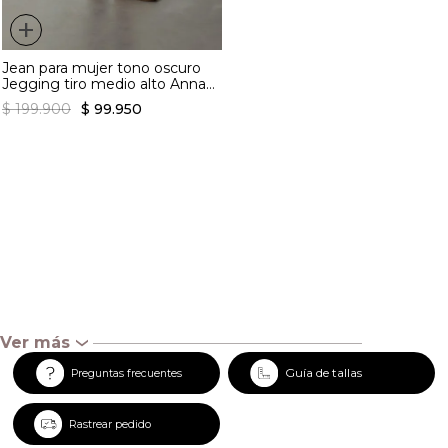
+
Jean para mujer tono oscuro
Jegging tiro medio alto Anna
infaltable
$
199
.
900
$
99
.
950
Ver más
‹
Guía de tallas
Preguntas frecuentes
Rastrear pedido