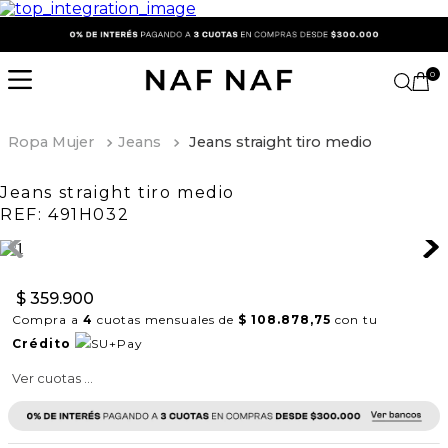
0
Ropa Mujer
Jeans
Jeans straight tiro medio
Jeans straight tiro medio
REF:
491H032
$
359
.
900
Compra a
4
cuotas mensuales de
$ 108.878,75
con tu
Crédito
Ver cuotas ...