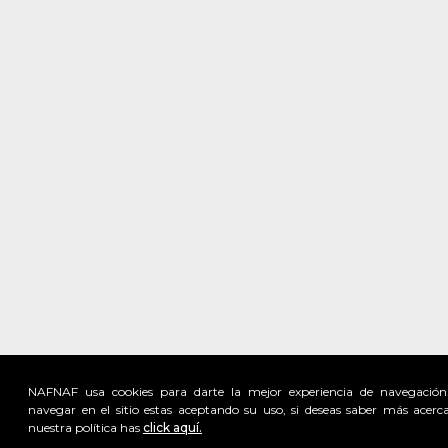
NAFNAF usa cookies para darte la mejor experiencia de navegación
navegar en el sitio estas aceptando su uso, si deseas saber más acerc
nuestra política has
click aquí.