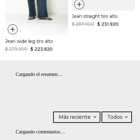
+
Tiro medio
BLANQUEADO: No usar blanqueador. OTROS: No planchar los
Silueta recta
Decoración de tachuelas
accesorios. OTROS: Lavar por el revés. CUIDADO TEXTIL
Cierre con zipper
Jean straight tiro alto
PROFESIONAL: No limpieza en seco. SECADO: Secado en
tendedero a la sombra.
$
289
.
900
$
231
.
920
+
Jean wide leg tiro alto
$
279
.
900
$
223
.
920
Cargando el resumen…
Más reciente
Todos
Cargando comentarios…