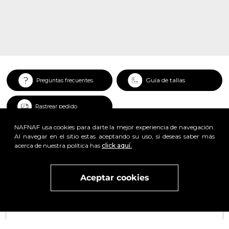
Guía de tallas
Preguntas frecuentes
Rastrear pedido
NAFNAF usa cookies para darte la mejor experiencia de navegación.
Al navegar en el sitio estas aceptando su uso, si deseas saber más
acerca de nuestra política has
click aquí.
Aceptar cookies
Visita
vivant
nuestra marca
active
x
Regístrate y obtén un 25% de descuento