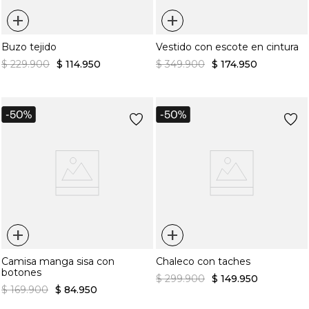
+
+
Buzo tejido
Vestido con escote en cintura
$
229
.
900
$
114
.
950
$
349
.
900
$
174
.
950
+
+
Camisa manga sisa con
Chaleco con taches
botones
$
299
.
900
$
149
.
950
$
169
.
900
$
84
.
950