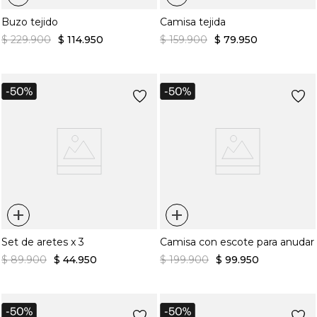
Buzo tejido
Camisa tejida
$
229
.
900
$
114
.
950
$
159
.
900
$
79
.
950
+
+
Set de aretes x 3
Camisa con escote para anudar
$
89
.
900
$
44
.
950
$
199
.
900
$
99
.
950