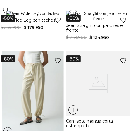
+
+
Jean Wide Leg con taches
Jean Straight con parches en
$
359
.
900
$
179
.
950
frente
$
269
.
900
$
134
.
950
+
Camiseta manga corta
estampada