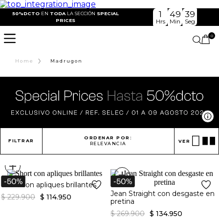
1
49
37
50%DCTO
EN
TODA
LA SECCIÓN
SPECIAL
PRICES
Hrs
Min
Seg
0
›
Home
Madrugon
Ve
ORDENAR POR:
FILTRAR
VER
RELEVANCIA
+
+
Short con apliques brillantes
Jean Straight con desgaste en
$
229
.
900
$
114
.
950
pretina
$
269
.
900
$
134
.
950