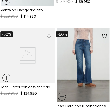
+
$
139
.
900
$
69
.
950
Pantalón Baggy tiro alto
$
229
.
900
$
114
.
950
+
Jean Barrel con desvanecido
$
269
.
900
$
134
.
950
+
Jean Flare con iluminaciones