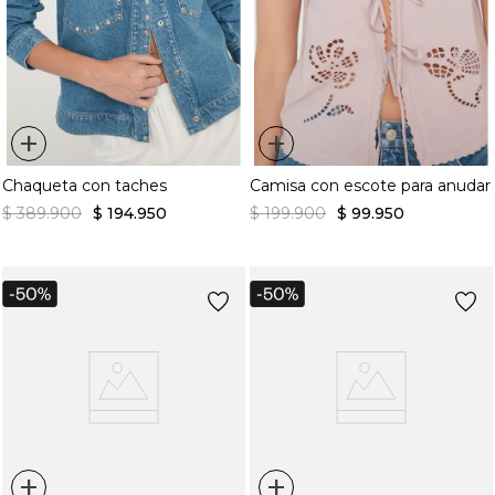
+
+
Chaqueta con taches
Camisa con escote para anudar
$
389
.
900
$
194
.
950
$
199
.
900
$
99
.
950
+
+