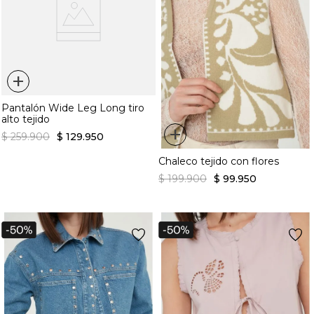
+
Pantalón Wide Leg Long tiro
alto tejido
+
$
259
.
900
$
129
.
950
Chaleco tejido con flores
$
199
.
900
$
99
.
950