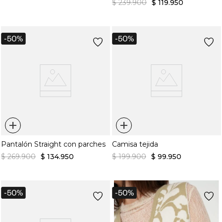
$
239
.
900
$
119
.
950
+
+
Pantalón Straight con parches
Camisa tejida
$
269
.
900
$
134
.
950
$
199
.
900
$
99
.
950