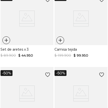
+
+
Set de aretes x 3
Camisa tejida
$
89
.
900
$
44
.
950
$
199
.
900
$
99
.
950