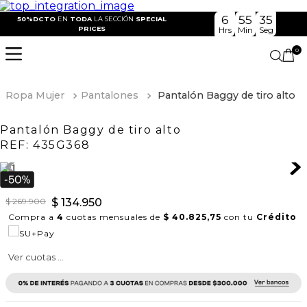
6
55
35
50%DCTO
EN
TODA
LA SECCIÓN
SPECIAL
PRICES
Hrs
Min
Seg
0
Ropa Mujer
Pantalones
Pantalón Baggy de tiro alto
Pantalón Baggy de tiro alto
REF:
435G368
$
269
.
900
$
134
.
950
Compra a
4
cuotas mensuales de
$ 40.825,75
con tu
Crédito
Ver cuotas ...