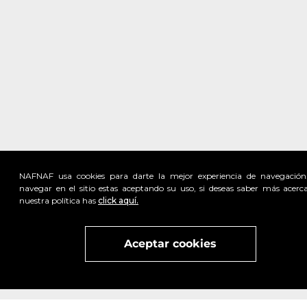
NAFNAF usa cookies para darte la mejor experiencia de navegación
navegar en el sitio estas aceptando su uso, si deseas saber más acerc
nuestra política has
click aquí.
Visita
vivant
nuestra marca
active
x
Aceptar cookies