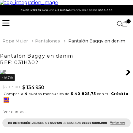
0
Ropa Mujer
Pantalones
Pantalón Baggy en denim
Pantalón Baggy en denim
REF:
031H302
$
269
.
900
$
134
.
950
Compra a
4
cuotas mensuales de
$ 40.825,75
con tu
Crédito
Ver cuotas ...