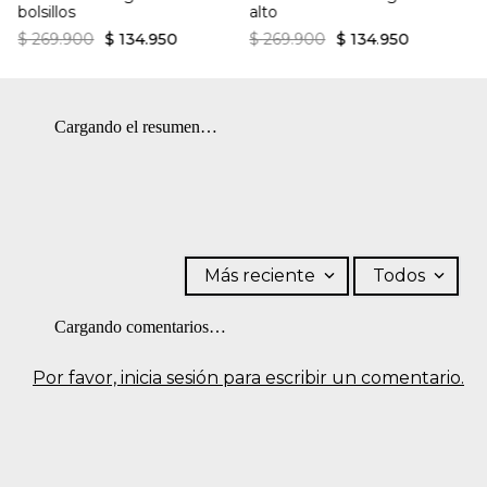
bolsillos
alto
$
269
.
900
$
134
.
950
$
269
.
900
$
134
.
950
Cargando el resumen…
Más reciente
Todos
Cargando comentarios…
Por favor, inicia sesión para escribir un comentario.