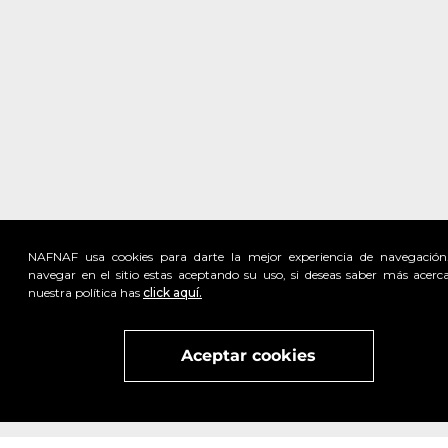
NAFNAF usa cookies para darte la mejor experiencia de navegación
navegar en el sitio estas aceptando su uso, si deseas saber más acerc
nuestra política has
click aquí.
Visita
vivant
nuestra marca
active
x
Aceptar cookies