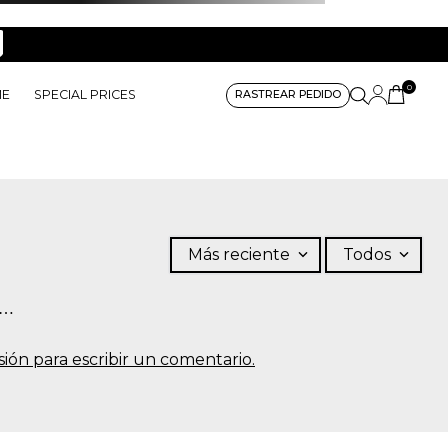
0
ME
SPECIAL PRICES
RASTREAR PEDIDO
Más reciente
Todos
s…
sesión para escribir un comentario.