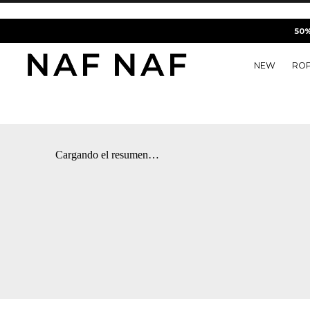
50
NEW
RO
Camisas
Camisas
Jeans
Element
Mythic Meadow
Joyeria
50% DCTO
Ver tod
Ver tod
Ver tod
Ver tod
Fashion
Ver tod
Ver tod
Tejidos
Tejidos
Chaquetas
Camisas
Aurora
Bolsos
Cargando el resumen…
Pantalones
Pantalones
Shorts
Camisetas
Cheetah Butter
Medias
Camisetas
Camisetas
Faldas
Chaquetas
Sunny Sailor
Gorras
Jeans
Jeans
Jeans
The game
Zapatos
Chaquetas
Chaquetas
Pantalones
Raices
Bralettes
Vestidos
Vestidos
On Board
Faldas
Faldas
Caleidoscopio
Shorts
Shorts