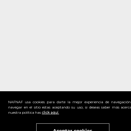
NAFNAF usa cookies para darte la mejor experiencia de navegación
navegar en el sitio estas aceptando su uso, si deseas saber más acerc
nuestra política has
click aquí.
Visita
vivant
nuestra marca
active
x
Aceptar cookies