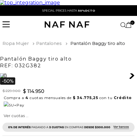
SPECIAL PRICES HASTA
50%DCTO
0
Ropa Mujer
Pantalones
Pantalón Baggy tiro alto
Pantalón Baggy tiro alto
REF:
032G382
$
229
.
900
$
114
.
950
Compra a
4
cuotas mensuales de
$ 34.775,25
con tu
Crédito
Ver cuotas ...