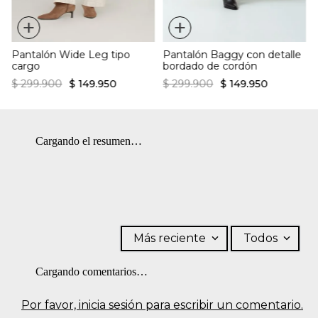
+
+
Pantalón Wide Leg tipo
Pantalón Baggy con detalle
cargo
bordado de cordón
$
299
.
900
$
149
.
950
$
299
.
900
$
149
.
950
Cargando el resumen…
Más reciente
Todos
Cargando comentarios…
Por favor, inicia sesión para escribir un comentario.