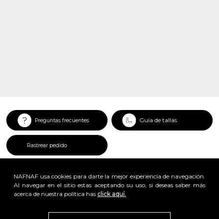
Guía de tallas
Preguntas frecuentes
Rastrear pedido
NAFNAF usa cookies para darte la mejor experiencia de navegación.
Al navegar en el sitio estas aceptando su uso, si deseas saber más
acerca de nuestra política has
click aquí.