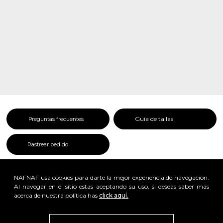
Guía de tallas
Preguntas frecuentes
Rastrear pedido
NAFNAF usa cookies para darte la mejor experiencia de navegación.
Al navegar en el sitio estas aceptando su uso, si deseas saber más
acerca de nuestra política has
click aquí.