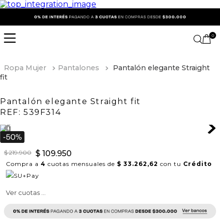
0
Ropa Mujer
Pantalones
Pantalón elegante Straight
fit
Pantalón elegante Straight fit
REF:
539F314
$
219
.
900
$
109
.
950
Compra a
4
cuotas mensuales de
$ 33.262,62
con tu
Crédito
Ver cuotas ...