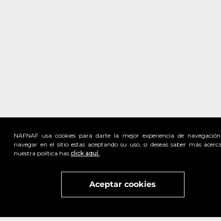
NAFNAF usa cookies para darte la mejor experiencia de navegación
navegar en el sitio estas aceptando su uso, si deseas saber más acerc
nuestra política has
click aquí.
Visita
vivant
nuestra marca
active
x
Aceptar cookies