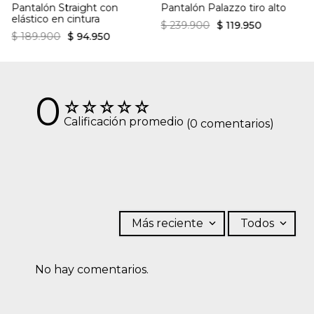
Pantalón Straight con
Pantalón Palazzo tiro alto
elástico en cintura
$
239
.
900
$
119
.
950
$
189
.
900
$
94
.
950
0
☆
☆
☆
☆
☆
Calificación promedio
(0 comentarios)
Más reciente
Todos
No hay comentarios.