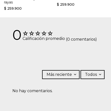
rayas
seco. OTROS: No retorcer ni exprimir.
$
259
.
900
$
259
.
900
0
☆
☆
☆
☆
☆
Calificación promedio
(0 comentarios)
Más reciente
Todos
No hay comentarios.