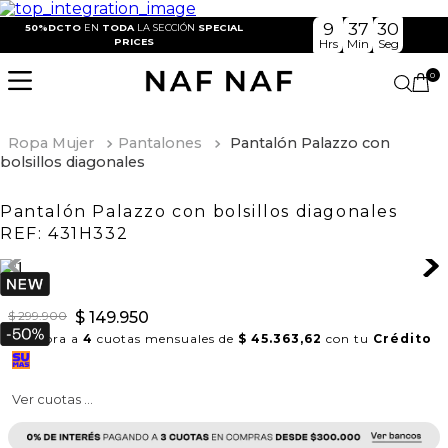
9
37
30
50%DCTO
EN
TODA
LA SECCIÓN
SPECIAL
PRICES
Hrs
Min
Seg
0
Ropa Mujer
Pantalones
Pantalón Palazzo con
bolsillos diagonales
Pantalón Palazzo con bolsillos diagonales
REF:
431H332
$
299
.
900
$
149
.
950
Compra a
4
cuotas mensuales de
$ 45.363,62
con tu
Crédito
Ver cuotas ...