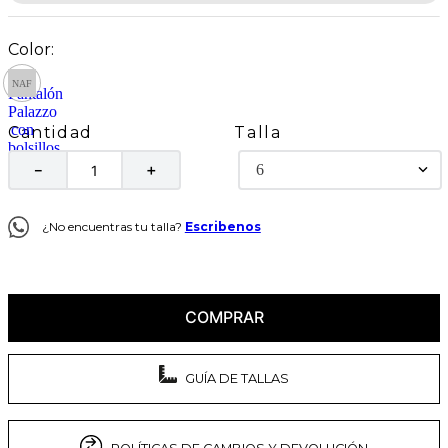
Talla
Cantidad
6
－
＋
¿No encuentras tu talla?
Escribenos
COMPRAR
GUÍA DE TALLAS