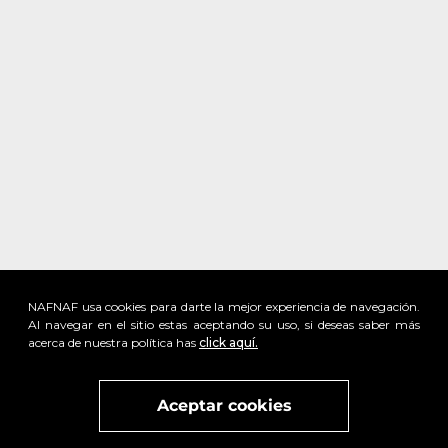
NAFNAF usa cookies para darte la mejor experiencia de navegación.
Al navegar en el sitio estas aceptando su uso, si deseas saber más
acerca de nuestra política has
click aquí.
x
Visita
vivant
nuestra marca
active
x
Aceptar cookies