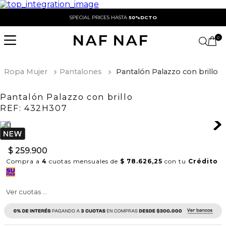
SPECIAL PRICES HASTA
50%DCTO
0
Ropa Mujer
Pantalones
Pantalón Palazzo con brillo
Pantalón Palazzo con brillo
REF:
432H307
$
259
.
900
Compra a
4
cuotas mensuales de
$ 78.626,25
con tu
Crédito
Ver cuotas ...