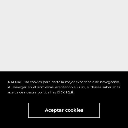
NAFNAF usa cookies para darte la mejor experiencia de navegación.
Al navegar en el sitio estas aceptando su uso, si deseas saber más
acerca de nuestra política has
click aquí.
x
Visita
vivant
nuestra marca
active
x
Aceptar cookies