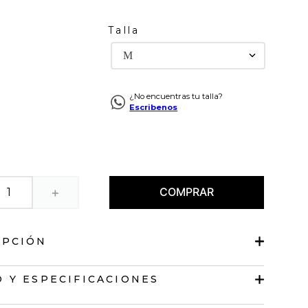
Talla
M
¿No encuentras tu talla?
Escribenos
COMPRAR
＋
IPCIÓN
 Palazzo
 Y ESPECIFICACIONES
 holgada.
en cintura.