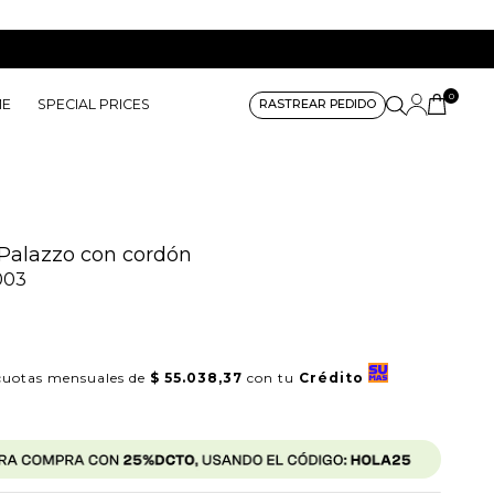
0
ME
SPECIAL PRICES
RASTREAR PEDIDO
Palazzo con cordón
003
uotas mensuales de
$ 55.038,37
con tu
Crédito