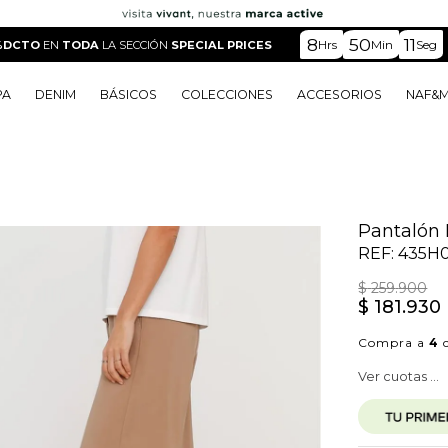
8
50
10
Hrs
Min
Seg
%DCTO
EN
TODA
LA SECCIÓN
SPECIAL PRICES
PA
DENIM
BÁSICOS
COLECCIONES
ACCESORIOS
NAF&
o
o
o
o
 Edit
o
o
Pantalón 
REF:
435H
$
259
.
900
$
181
.
930
Compra a
4
c
Ver cuotas ...