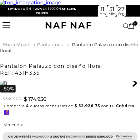
11
31
27
50%DCTO
EN
TODA
LA SECCIÓN
SPECIAL
PRICES
Hrs
Min
Seg
0
Ropa Mujer
Pantalones
Pantalón Palazzo con diseño
floral
Pantalón Palazzo con diseño floral
REF:
431H335
$
349
.
900
$
174
.
950
Compra a
4
cuotas mensuales de
$ 52.926,75
con tu
Crédito
Ver cuotas ...