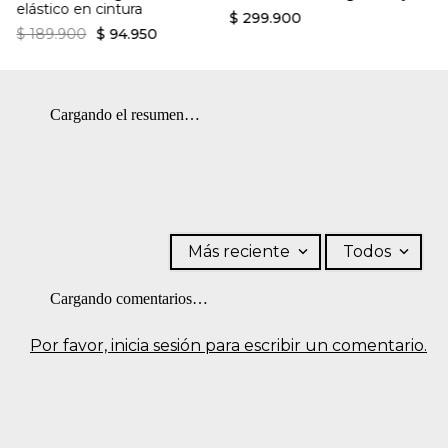
elástico en cintura
SECADO: No secar en máquina. OTROS: Usar un paño para
$
299
.
900
planchar. OTROS: No remojar.
$
189
.
900
$
94
.
950
Cargando el resumen…
Más reciente
Todos
Cargando comentarios…
Por favor, inicia sesión para escribir un comentario.