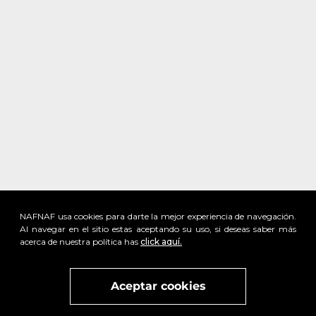
NAFNAF usa cookies para darte la mejor experiencia de navegación.
Al navegar en el sitio estas aceptando su uso, si deseas saber más
acerca de nuestra política has
click aquí.
x
Visita
vivant
nuestra marca
active
x
Aceptar cookies