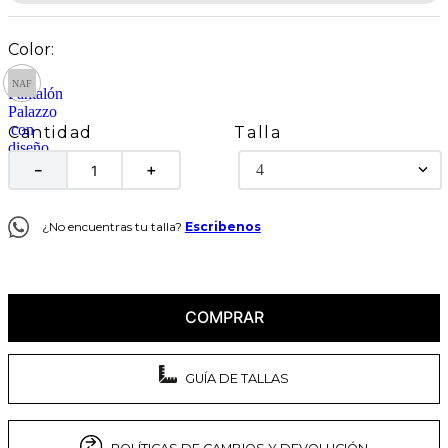
Talla
Cantidad
4
－
＋
¿No encuentras tu talla?
Escribenos
COMPRAR
GUÍA DE TALLAS