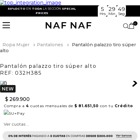
5
29
48
50%DCTO
EN
TODA
LA SECCIÓN
SPECIAL
PRICES
Hrs
Min
Seg
0
Ropa Mujer
Pantalones
Pantalón palazzo tiro súper
alto
Pantalón palazzo tiro súper alto
REF:
032H385
$
269
.
900
Compra a
4
cuotas mensuales de
$ 81.651,50
con tu
Crédito
Ver cuotas ...