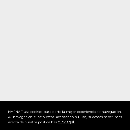
NAFNAF usa cookies para darte la mejor experiencia de navegación.
Al navegar en el sitio estas aceptando su uso, si deseas saber más
acerca de nuestra política has
click aquí.
x