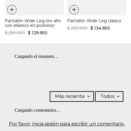
máquina. OTROS: No planchar los accesorios. OTROS: No
+
+
Tiro súper alto
retorcer ni exprimir. OTROS: No remojar. OTROS: Planchar solo
Silueta palazzo amplia
Diseño sólido
por el revés. OTROS: Usar un paño para planchar. PLANCHADO:
Pantalón Wide Leg tiro alto
Pantalón Wide Leg clásico
Planchar a una temperatura máxima de la base de 110 ºC, sin
con elástico en posterior
vapor. Planchar con vapor puede causar daño irreversible.
$
269
.
900
$
134
.
950
SECADO: Secado en tendedero a la sombra.
$
259
.
900
$
129
.
950
Cargando el resumen…
Más reciente
Todos
Cargando comentarios…
Por favor, inicia sesión para escribir un comentario.