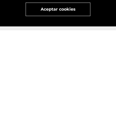
Visita
vivant
nuestra marca
active
x
Aceptar cookies