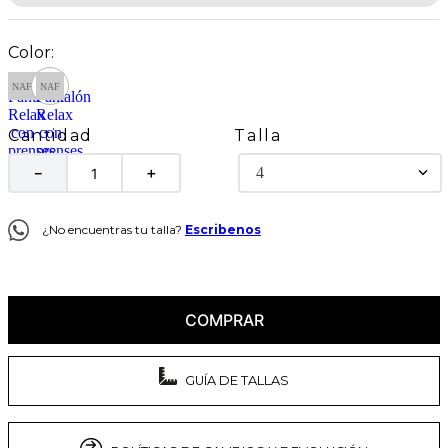
Talla
Cantidad
4
－
＋
¿No encuentras tu talla?
Escribenos
COMPRAR
GUÍA DE TALLAS