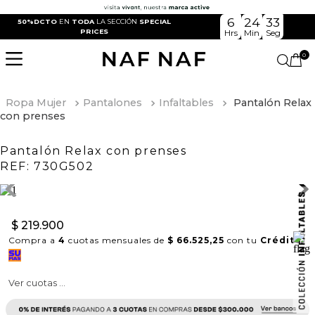
6
24
32
50%DCTO
EN
TODA
LA SECCIÓN
SPECIAL
PRICES
Hrs
Min
Seg
0
Ropa Mujer
Pantalones
Infaltables
Pantalón Relax
con prenses
Pantalón Relax con prenses
REF:
730G502
$
219
.
900
Compra a
4
cuotas mensuales de
$ 66.525,25
con tu
Crédito
Ver cuotas ...