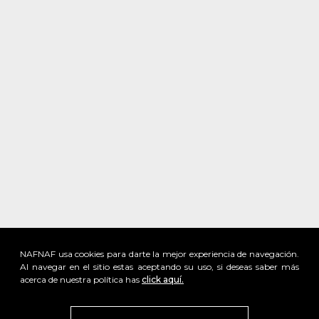
NAFNAF usa cookies para darte la mejor experiencia de navegación.
Al navegar en el sitio estas aceptando su uso, si deseas saber más
acerca de nuestra política has
click aquí.
x
Visita
vivant
nuestra marca
active
x