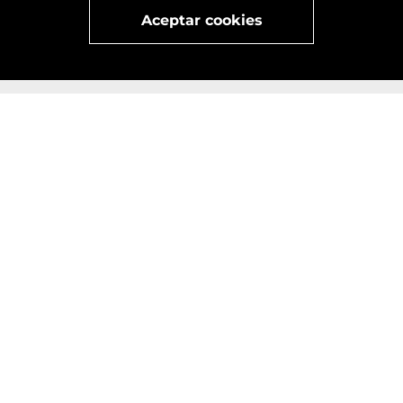
Visita
vivant
nuestra marca
active
x
Aceptar cookies