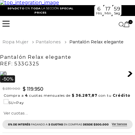
6
17
59
50%DCTO
EN
TODA
LA SECCIÓN
SPECIAL
PRICES
Hrs
Min
Seg
0
Ropa Mujer
Pantalones
Pantalón Relax elegante
Pantalón Relax elegante
REF:
533G325
$
239
.
900
$
119
.
950
Compra a
4
cuotas mensuales de
$ 36.287,87
con tu
Crédito
Ver cuotas ...