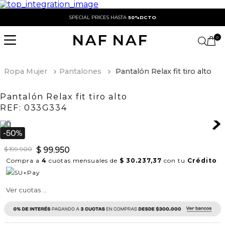
SPECIAL PRICES HASTA
50%DCTO
0
Ropa Mujer
Pantalones
Pantalón Relax fit tiro alto
Pantalón Relax fit tiro alto
REF:
033G334
$
199
.
900
$
99
.
950
Compra a
4
cuotas mensuales de
$ 30.237,37
con tu
Crédito
Ver cuotas ...