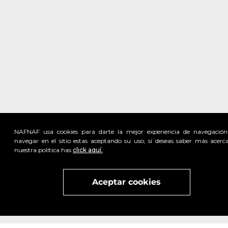
NAFNAF usa cookies para darte la mejor experiencia de navegación
navegar en el sitio estas aceptando su uso, si deseas saber más acerc
nuestra política has
click aquí.
Visita
vivant
nuestra marca
active
x
Aceptar cookies