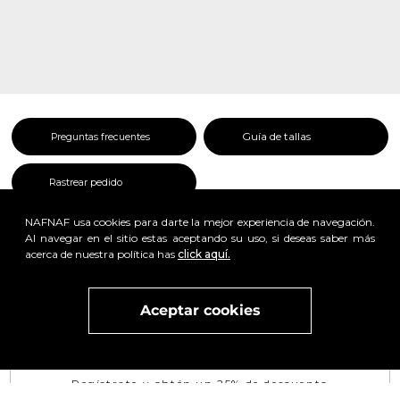
Guía de tallas
Preguntas frecuentes
Rastrear pedido
NAFNAF usa cookies para darte la mejor experiencia de navegación.
Al navegar en el sitio estas aceptando su uso, si deseas saber más
acerca de nuestra política has
click aquí.
x
Aceptar cookies
Visita
vivant
nuestra marca
active
x
Regístrate y obtén un 25% de descuento