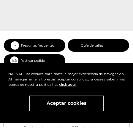
Guía de tallas
Preguntas frecuentes
Rastrear pedido
NAFNAF usa cookies para darte la mejor experiencia de navegación.
Al navegar en el sitio estas aceptando su uso, si deseas saber más
acerca de nuestra política has
click aquí.
Aceptar cookies
Visita
vivant
nuestra marca
active
x
Regístrate y obtén un 25% de descuento