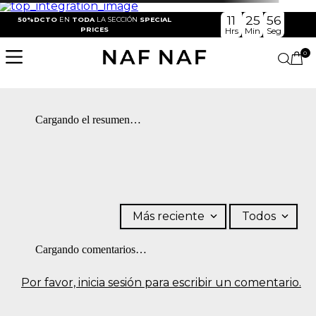
11
25
56
50%DCTO
EN
TODA
LA SECCIÓN
SPECIAL
PRICES
Hrs
Min
Seg
0
Cargando el resumen…
Más reciente
Todos
Cargando comentarios…
Por favor, inicia sesión para escribir un comentario.