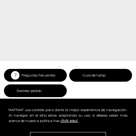
Guía de tallas
Preguntas frecuentes
Rastrear pedido
NAFNAF usa cookies para darte la mejor experiencia de navegación.
Al navegar en el sitio estas aceptando su uso, si deseas saber más
acerca de nuestra política has
click aquí.