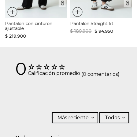
+
+
Pantalón con cinturón
Pantalón Straight fit
ajustable
$
189
.
900
$
94
.
950
$
219
.
900
0
☆
☆
☆
☆
☆
Calificación promedio
(0 comentarios)
Más reciente
Todos