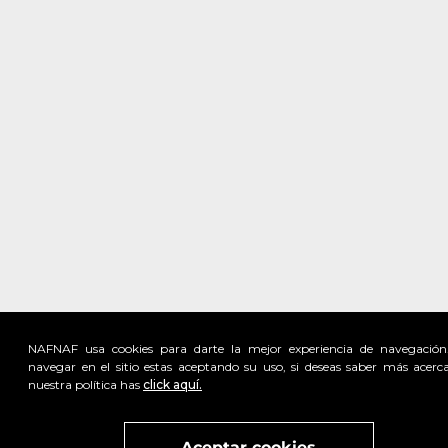
NAFNAF usa cookies para darte la mejor experiencia de navegación
navegar en el sitio estas aceptando su uso, si deseas saber más acerc
nuestra política has
click aquí.
Visita
vivant
nuestra marca
active
x
Aceptar cookies