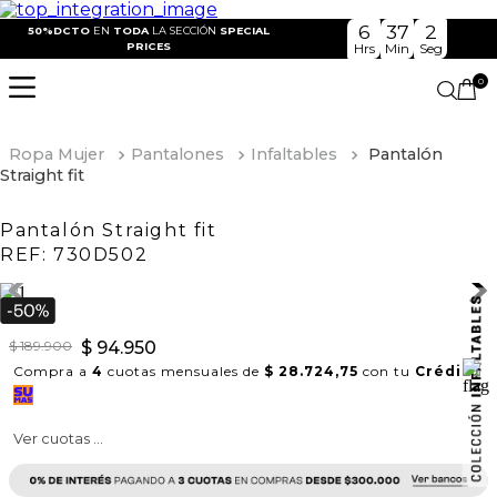
6
37
2
50%DCTO
EN
TODA
LA SECCIÓN
SPECIAL
PRICES
Hrs
Min
Seg
0
Ropa Mujer
Pantalones
Infaltables
Pantalón
Straight fit
Pantalón Straight fit
REF:
730D502
$
189
.
900
$
94
.
950
Compra a
4
cuotas mensuales de
$ 28.724,75
con tu
Crédito
Ver cuotas ...