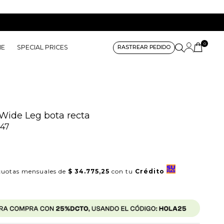
0
ME
SPECIAL PRICES
RASTREAR PEDIDO
Wide Leg bota recta
47
uotas mensuales de
$ 34.775,25
con tu
Crédito