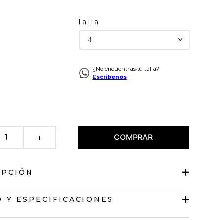
Talla
4
¿No encuentras tu talla?
Escribenos
COMPRAR
＋
IPCIÓN
tiro súper alto
 Y ESPECIFICACIONES
g fit.
cta.