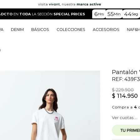
6
55
43
Hrs
Min
Seg
%DCTO
EN
TODA
LA SECCIÓN
SPECIAL PRICES
PA
DENIM
BÁSICOS
COLECCIONES
ACCESORIOS
NAF&
a
o
o
o
o
 Edit
o
o
Pantalón 
REF:
439F3
$
229
.
900
$
114
.
950
Compra a
4
c
Ver cuotas ...