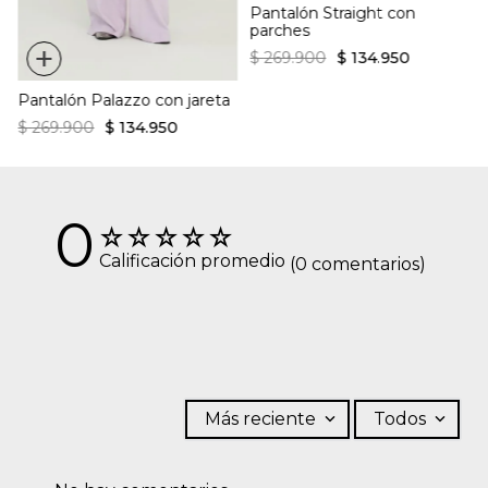
Pantalón Straight con
parches
+
$
269
.
900
$
134
.
950
Pantalón Palazzo con jareta
$
269
.
900
$
134
.
950
0
☆
☆
☆
☆
☆
Calificación promedio
(0 comentarios)
Más reciente
Todos