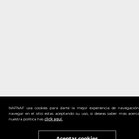
NAFNAF usa cookies para darte la mejor experiencia de navegación
navegar en el sitio estas aceptando su uso, si deseas saber más acerc
nuestra política has
click aquí.
Visita
vivant
nuestra marca
active
x
Aceptar cookies