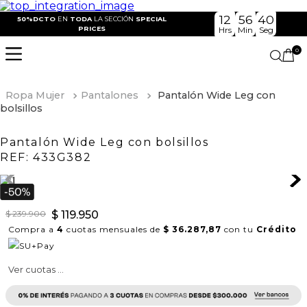
12
56
40
50%DCTO
EN
TODA
LA SECCIÓN
SPECIAL
PRICES
Hrs
Min
Seg
0
Ropa Mujer
Pantalones
Pantalón Wide Leg con
bolsillos
Pantalón Wide Leg con bolsillos
REF:
433G382
$
239
.
900
$
119
.
950
Compra a
4
cuotas mensuales de
$ 36.287,87
con tu
Crédito
Ver cuotas ...