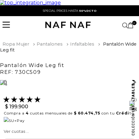
SPECIAL PRICES HASTA
50%DCTO
0
Ropa Mujer
Pantalones
Infaltables
Pantalón Wide
Leg fit
Pantalón Wide Leg fit
REF:
730C509
★
★
★
★
★
(
2
)
$
199
.
900
Compra a
4
cuotas mensuales de
$ 60.474,75
con tu
Crédito
Ver cuotas ...