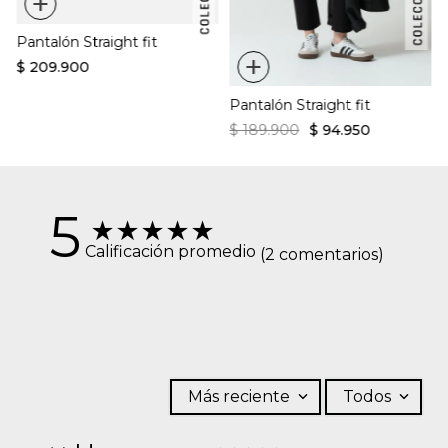
+
Pantalón Straight fit
+
$
209
.
900
Pantalón Straight fit
$
189
.
900
$
94
.
950
5
★
★
★
★
★
Calificación promedio
(2 comentarios)
Más reciente
Todos