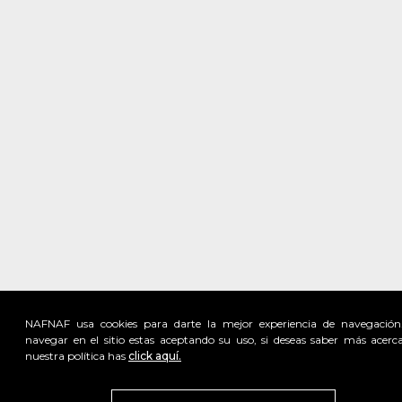
NAFNAF usa cookies para darte la mejor experiencia de navegación
navegar en el sitio estas aceptando su uso, si deseas saber más acerc
nuestra política has
click aquí.
Visita
vivant
nuestra marca
active
x