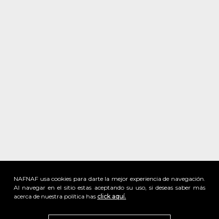
NAFNAF usa cookies para darte la mejor experiencia de navegación.
Al navegar en el sitio estas aceptando su uso, si deseas saber más
acerca de nuestra política has
click aquí.
x
Visita
vivant
nuestra marca
active
x