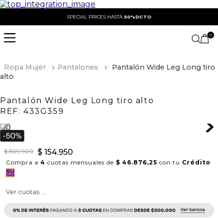
SPECIAL PRICES HASTA
50%DCTO
0
Ropa Mujer
Pantalones
Pantalón Wide Leg Long tiro
alto
Pantalón Wide Leg Long tiro alto
REF:
433G359
$
309
.
900
$
154
.
950
Compra a
4
cuotas mensuales de
$ 46.876,25
con tu
Crédito
Ver cuotas ...