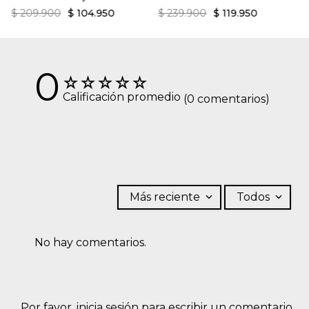
$
209
.
900
$
104
.
950
$
239
.
900
$
119
.
950
0
☆
☆
☆
☆
☆
Calificación promedio
(0 comentarios)
Más reciente
Todos
No hay comentarios.
Por favor, inicia sesión para escribir un comentario.