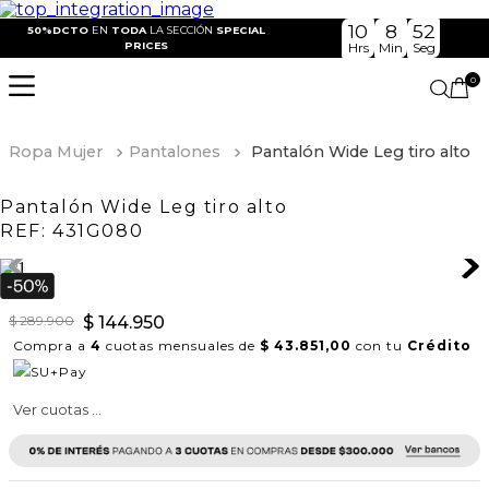
10
8
52
50%DCTO
EN
TODA
LA SECCIÓN
SPECIAL
PRICES
Hrs
Min
Seg
0
Ropa Mujer
Pantalones
Pantalón Wide Leg tiro alto
Pantalón Wide Leg tiro alto
REF:
431G080
$
289
.
900
$
144
.
950
Compra a
4
cuotas mensuales de
$ 43.851,00
con tu
Crédito
Ver cuotas ...