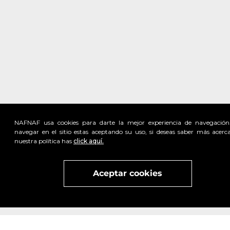
NAFNAF usa cookies para darte la mejor experiencia de navegación
navegar en el sitio estas aceptando su uso, si deseas saber más acerc
nuestra política has
click aquí.
Visita
vivant
nuestra marca
active
x
Aceptar cookies