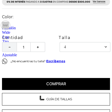
Talla
Cantidad
4
－
＋
¿No encuentras tu talla?
Escribenos
COMPRAR
GUÍA DE TALLAS