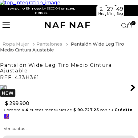
2
27
48
50%DCTO
EN
TODA
LA SECCIÓN
SPECIAL
PRICES
Hrs
Min
Seg
0
Ropa Mujer
Pantalones
Pantalón Wide Leg Tiro
Medio Cintura Ajustable
Pantalón Wide Leg Tiro Medio Cintura
Ajustable
REF:
433H361
$
299
.
900
Compra a
4
cuotas mensuales de
$ 90.727,25
con tu
Crédito
Ver cuotas ...