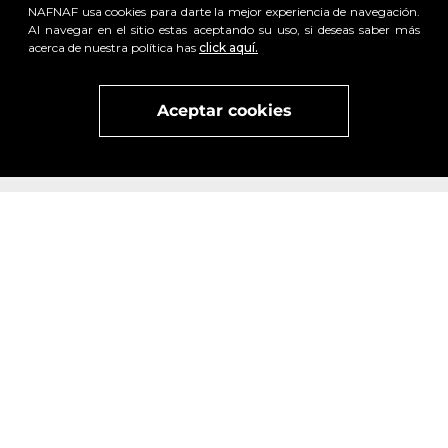
NAFNAF usa cookies para darte la mejor experiencia de navegación.
Al navegar en el sitio estas aceptando su uso, si deseas saber más
acerca de nuestra política has
click aquí.
x
Visita
vivant
nuestra marca
active
x
Aceptar cookies