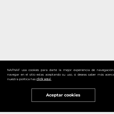
NAFNAF usa cookies para darte la mejor experiencia de navegación
navegar en el sitio estas aceptando su uso, si deseas saber más acerc
nuestra política has
click aquí.
Visita
vivant
nuestra marca
active
x
Aceptar cookies