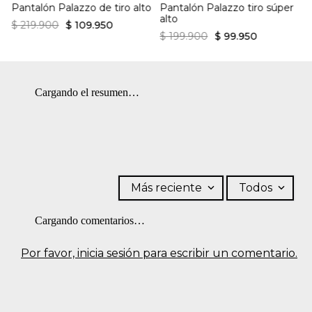
Pantalón Palazzo de tiro alto
Pantalón Palazzo tiro súper
máxima de la base de 150 ºC.
alto
$
219
.
900
$
109
.
950
$
199
.
900
$
99
.
950
Cargando el resumen…
Más reciente
Todos
Cargando comentarios…
Por favor, inicia sesión para escribir un comentario.