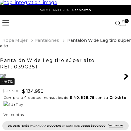
SPECIAL PRICES HASTA
50%DCTO
0
Ropa Mujer
Pantalones
Pantalón Wide Leg tiro súper
alto
Pantalón Wide Leg tiro súper alto
REF:
039G351
$
269
.
900
$
134
.
950
Compra a
4
cuotas mensuales de
$ 40.825,75
con tu
Crédito
Ver cuotas ...