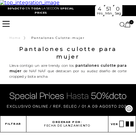
4
51
0
50%DCTO
EN
TODA
LA SECCIÓN
SPECIAL
PRICES
Hrs
Min
Seg
0
›
Home
Pantalones Culotte-mujer
Pantalones culotte para
mujer
Lleva contigo un aire trendy con los
pantalones culotte para
mujer
de NAF NAF que destacan por su audaz diseño de corte
cropped y bota ancha.
Ve
ORDENAR POR:
FILTRAR
VER
FECHA DE LANZAMIENTO