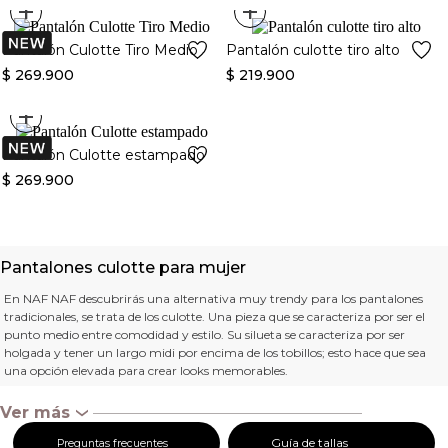
+
+
Pantalón Culotte Tiro Medio
Pantalón culotte tiro alto
$
269
.
900
$
219
.
900
+
Pantalón Culotte estampado
$
269
.
900
Pantalones culotte para mujer
En NAF NAF descubrirás una alternativa muy trendy para los pantalones
tradicionales, se trata de los culotte. Una pieza que se caracteriza por ser el
punto medio entre comodidad y estilo. Su silueta se caracteriza por ser
holgada y tener un largo midi por encima de los tobillos; esto hace que sea
una opción elevada para crear looks memorables.
Estos
pantalones culotte de mujer
siempre han encontrado la manera
Ver más
‹
de estar en las tendencias, pues logran brindarnos outfits tanto boho y
románticos como contemporáneos en cuestión de segundos.
Guía de tallas
Preguntas frecuentes