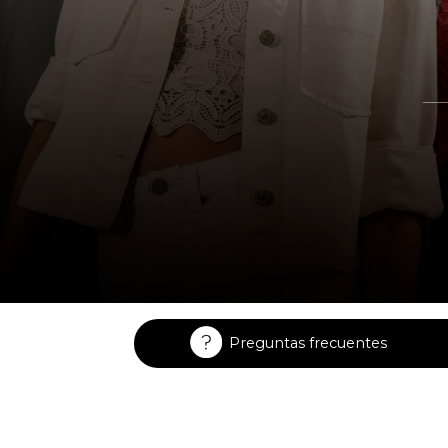
Enterizos
Enterizos
Preguntas frecuentes