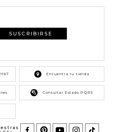
SUSCRIBIRSE
2967
Encuentra tu tienda
ones
Consultar Estado PQRS
uestras