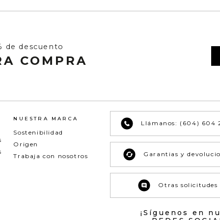
% de descuento
RA COMPRA
NUESTRA MARCA
Llámanos: (604) 604 
Sostenibilidad
s
Origen
s
Garantias y devoluci
Trabaja con nosotros
Otras solicitudes
¡Síguenos en n