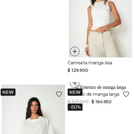
+
Camiseta manga sisa
$
129
.
900
+
Enterizo de manga larga
$
329
.
900
$
164
.
950