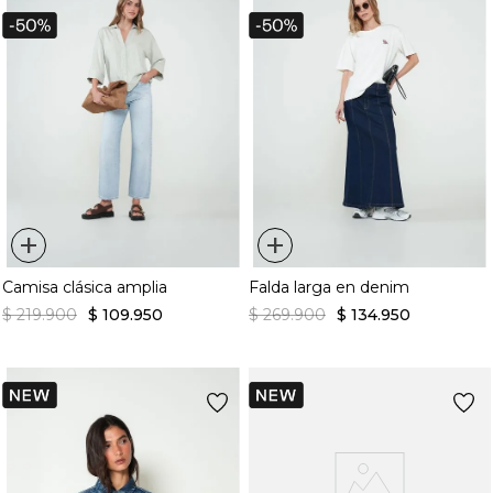
+
+
Camisa clásica amplia
Falda larga en denim
$
219
.
900
$
109
.
950
$
269
.
900
$
134
.
950