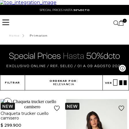
SPECIAL PRICES HASTA
50%DCTO
0
›
Home
Primaton
Ve
ORDENAR POR:
FILTRAR
VER
RELEVANCIA
+
Chaqueta trucker cuello
camisero
$
299
.
900