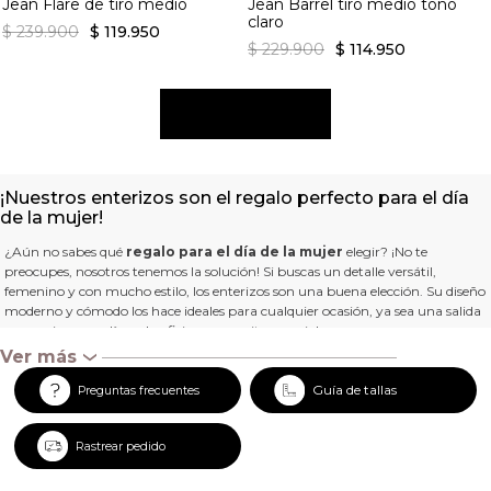
Jean Flare de tiro medio
Jean Barrel tiro medio tono
claro
$
239
.
900
$
119
.
950
$
229
.
900
$
114
.
950