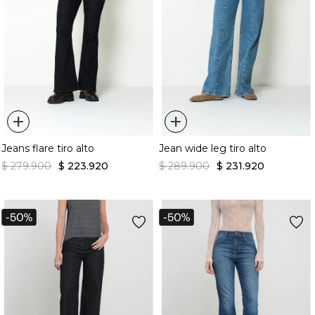
+
+
Jeans flare tiro alto
Jean wide leg tiro alto
$
279
.
900
$
223
.
920
$
289
.
900
$
231
.
920