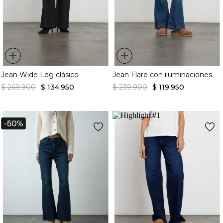
+
+
Jean Wide Leg clásico
Jean Flare con iluminaciones
$
269
.
900
$
134
.
950
$
239
.
900
$
119
.
950