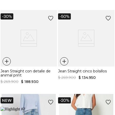
+
+
Jean Straight con detalle de
Jean Straight cinco bolsillos
animal print
$
269
.
900
$
134
.
950
$
269
.
900
$
188
.
930