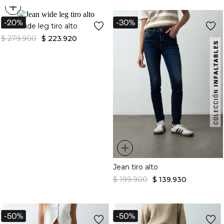
+
Jean wide leg tiro alto
$
279
.
900
$
223
.
920
+
Jean tiro alto
$
199
.
900
$
139
.
930