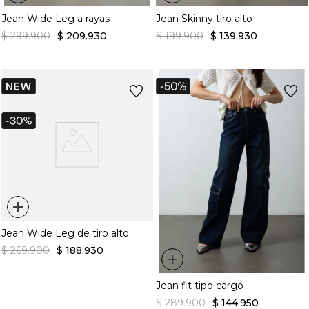
Jean Wide Leg a rayas
Jean Skinny tiro alto
$
299
.
900
$
209
.
930
$
199
.
900
$
139
.
930
+
Jean Wide Leg de tiro alto
$
269
.
900
$
188
.
930
+
Jean fit tipo cargo
$
289
.
900
$
144
.
950