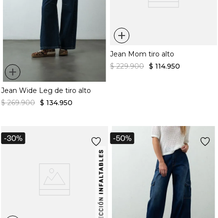
+
Jean Mom tiro alto
$
229
.
900
$
114
.
950
+
Jean Wide Leg de tiro alto
$
269
.
900
$
134
.
950