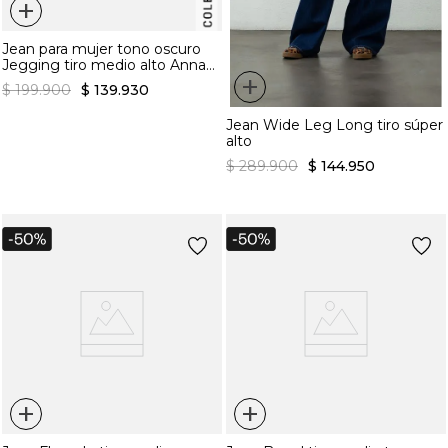
+
Jean para mujer tono oscuro
Jegging tiro medio alto Anna
+
infaltable
$
199
.
900
$
139
.
930
Jean Wide Leg Long tiro súper
alto
$
289
.
900
$
144
.
950
+
+