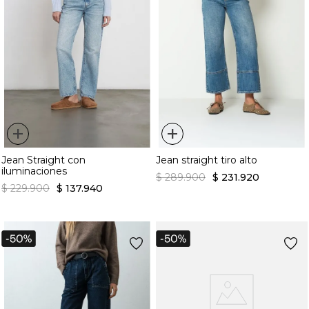
+
+
Jean Straight con
Jean straight tiro alto
iluminaciones
$
289
.
900
$
231
.
920
$
229
.
900
$
137
.
940