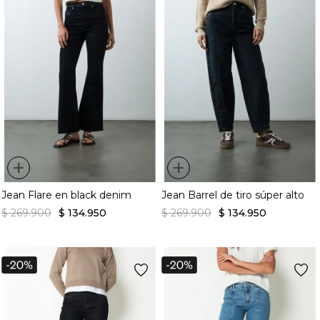
+
+
Jean Flare en black denim
Jean Barrel de tiro súper alto
$
269
.
900
$
134
.
950
$
269
.
900
$
134
.
950