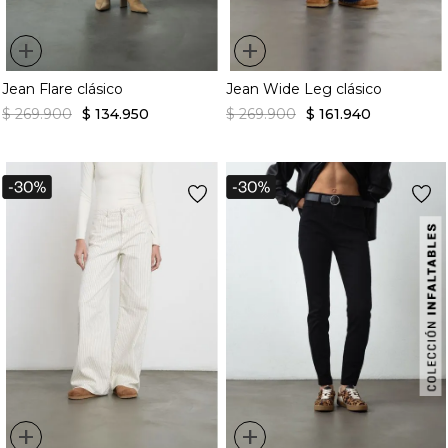
+
+
Jean Flare clásico
Jean Wide Leg clásico
$
269
.
900
$
134
.
950
$
269
.
900
$
161
.
940
+
+