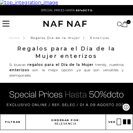
SPECIAL PRICES HASTA
50%DCTO
0
›
›
Home
Regalos Dia-de-la-mujer
Enterizos
Regalos para el Día de la
Mujer enterizos
Si buscas
regalos para el Día de la Mujer
trendy, nuestros
enterizos
son la mejor opción ya que son versátiles y
atemporales.
Ve
ORDENAR POR:
FILTRAR
VER
RELEVANCIA