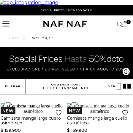
SPECIAL PRICES HASTA
50%DCTO
0
›
Home
Ropa Mujer
Ve
ORDENAR POR:
FILTRAR
VER
FECHA DE LANZAMIENTO
+
+
Camiseta manga larga cuello
Camiseta manga larga cuello
asimétrico
asimétrico
$
159
.
900
$
159
.
900