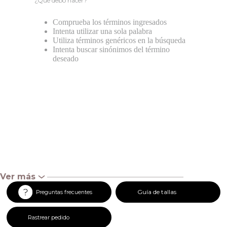
¿Qué debo hacer?
Comprueba los términos ingresados
Intenta utilizar una sola palabra
Utiliza términos genéricos en la búsqueda
Intenta buscar sinónimos del término
deseado
Ver más
‹
Guía de tallas
Preguntas frecuentes
Rastrear pedido