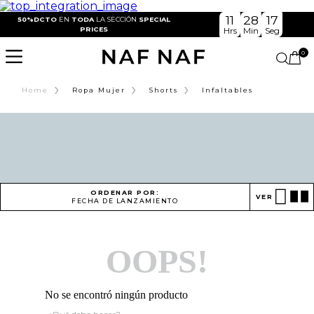
11
28
16
50%DCTO
EN
TODA
LA SECCIÓN
SPECIAL
PRICES
Hrs
Min
Seg
0
›
›
›
Home
Ropa Mujer
Shorts
Infaltables
ORDENAR POR:
VER
FECHA DE LANZAMIENTO
OOPS!
No se encontró ningún producto