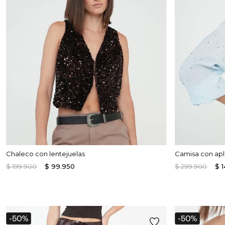
Enterizos
Enterizos
Chaleco con lentejuelas
Camisa con apli
$
199
.
900
$
99
.
950
$
299
.
900
$
1