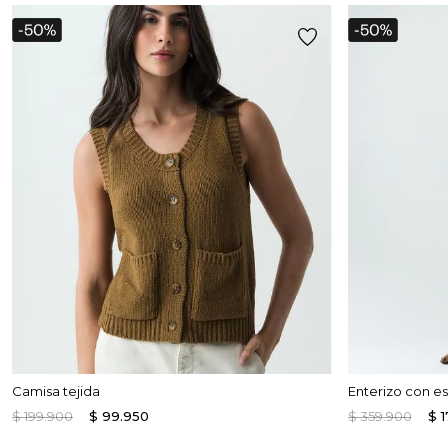
Camisa tejida
Enterizo con e
$
199
.
900
$
99
.
950
$
359
.
900
$
1