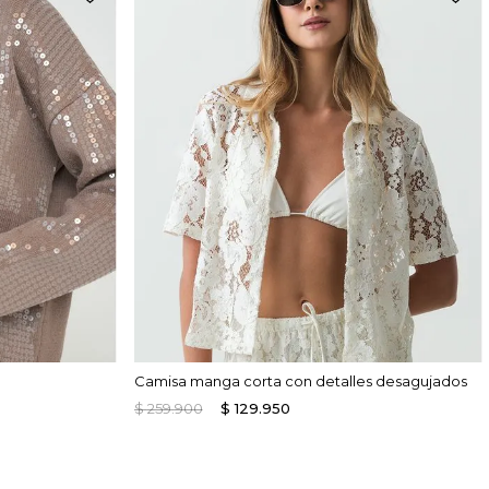
Camisa manga corta con detalles desagujados
$
259
.
900
$
129
.
950