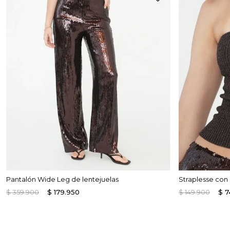
Pantalón Wide Leg de lentejuelas
Straplesse con b
$
359
.
900
$
179
.
950
$
149
.
900
$
7