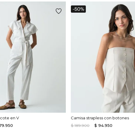
scote en V
Camisa strapless con botones
79
.
950
$
189
.
900
$
94
.
950