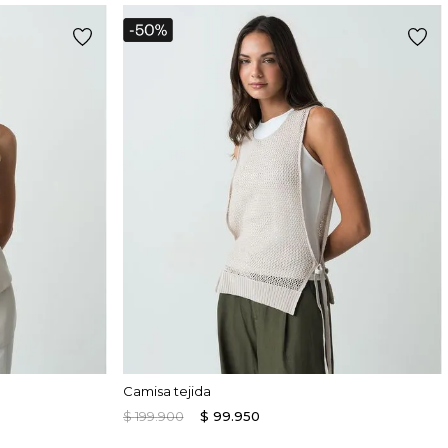
Camisa tejida
$
199
.
900
$
99
.
950