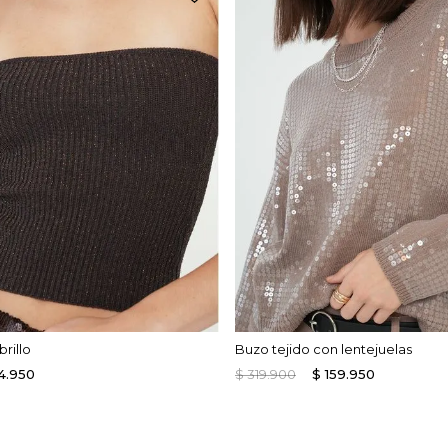
rillo
Buzo tejido con lentejuelas
4
.
950
$
319
.
900
$
159
.
950