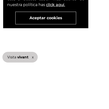
nuestra política has
click aquí.
Aceptar cookies
Visita
vivant
nuestra marca
x
active