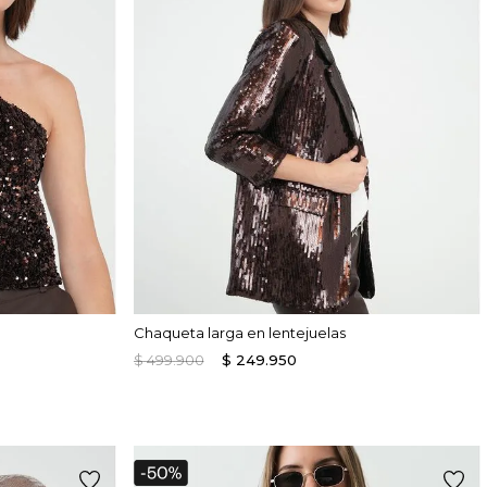
Chaqueta larga en lentejuelas
$
499
.
900
$
249
.
950