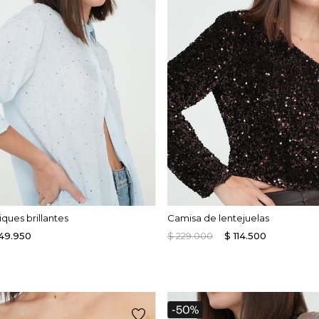
ques brillantes
Camisa de lentejuelas
49
.
950
$
229
.
000
$
114
.
500