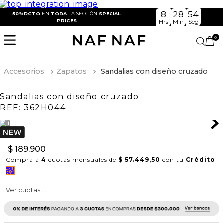
8
28
54
50%DCTO
EN
TODA
LA SECCIÓN
SPECIAL
PRICES
Hrs
Min
Seg
0
Accesorios
Zapatos
Sandalias con diseño cruzado
Sandalias con diseño cruzado
REF:
362H044
$
189
.
900
Compra a
4
cuotas mensuales de
$ 57.449,50
con tu
Crédito
Ver cuotas ...