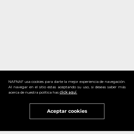
NAFNAF usa cookies para darte la mejor experiencia de navegación.
Al navegar en el sitio estas aceptando su uso, si deseas saber más
acerca de nuestra política has
click aquí.
x
Visita
vivant
nuestra marca
active
x
Aceptar cookies