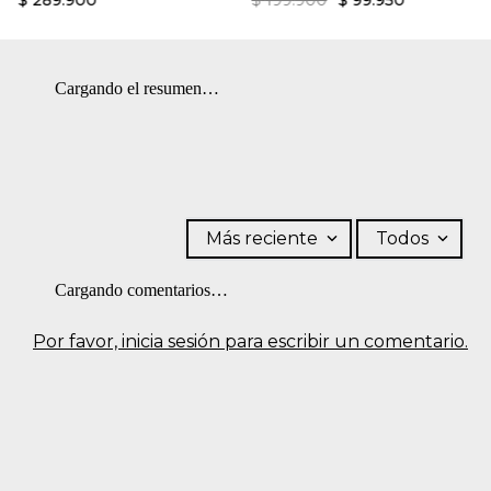
$
289
.
900
$
199
.
900
$
99
.
950
Cargando el resumen…
Más reciente
Todos
Cargando comentarios…
Por favor, inicia sesión para escribir un comentario.