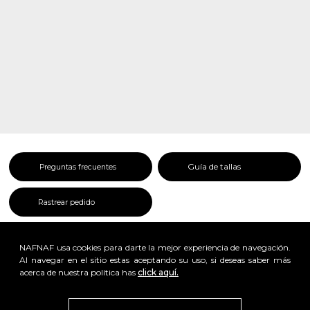
Guía de tallas
Preguntas frecuentes
Rastrear pedido
NAFNAF usa cookies para darte la mejor experiencia de navegación.
Al navegar en el sitio estas aceptando su uso, si deseas saber más
acerca de nuestra política has
click aquí.
x