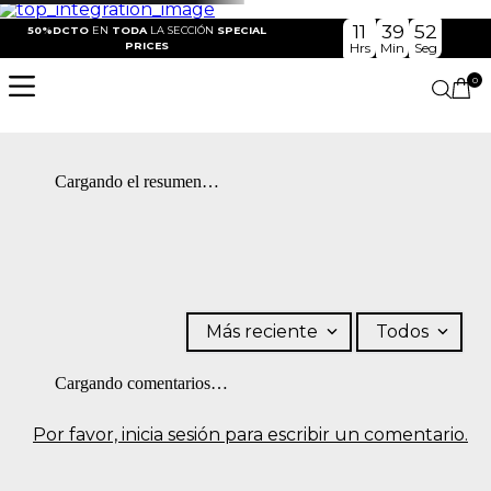
11
39
52
50%DCTO
EN
TODA
LA SECCIÓN
SPECIAL
PRICES
Hrs
Min
Seg
0
Cargando el resumen…
Más reciente
Todos
Cargando comentarios…
Por favor, inicia sesión para escribir un comentario.