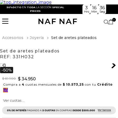
3
16
36
50%DCTO
EN
TODA
LA SECCIÓN
SPECIAL
PRICES
Hrs
Min
Seg
0
Accesorios
Joyería
Set de aretes plateados
Set de aretes plateados
REF:
331H032
$
69
.
900
$
34
.
950
Compra a
4
cuotas mensuales de
$ 10.573,25
con tu
Crédito
Ver cuotas ...