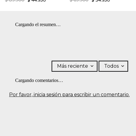
$
89
.
900
$
44
.
950
$
69
.
900
$
34
.
950
Cargando el resumen…
Más reciente
Todos
Cargando comentarios…
Por favor, inicia sesión para escribir un comentario.