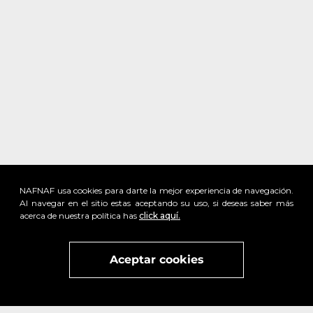
NAFNAF usa cookies para darte la mejor experiencia de navegación.
Al navegar en el sitio estas aceptando su uso, si deseas saber más
acerca de nuestra política has
click aquí.
x
Visita
vivant
nuestra marca
active
x
Aceptar cookies