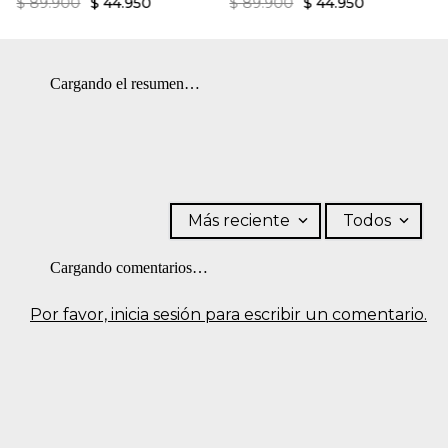
$
89
.
900
$
44
.
950
$
89
.
900
$
44
.
950
Cargando el resumen…
Más reciente
Todos
Cargando comentarios…
Por favor, inicia sesión para escribir un comentario.