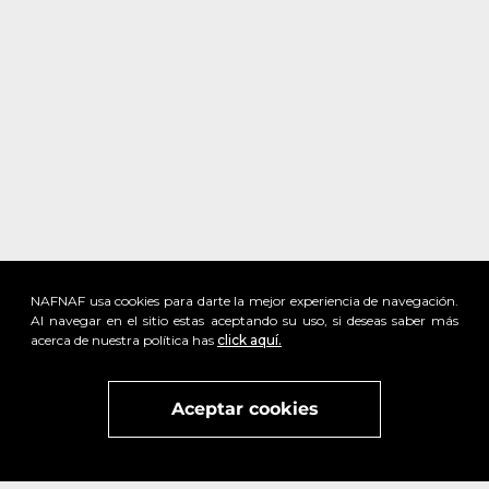
NAFNAF usa cookies para darte la mejor experiencia de navegación.
Al navegar en el sitio estas aceptando su uso, si deseas saber más
acerca de nuestra política has
click aquí.
x
Visita
vivant
nuestra marca
active
x
Aceptar cookies