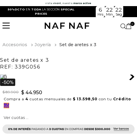
6
22
22
50%DCTO
EN
TODA
LA SECCIÓN
SPECIAL
PRICES
Hrs
Min
Seg
0
Accesorios
Joyería
Set de aretes x 3
Set de aretes x 3
REF:
339G056
$
89
.
900
$
44
.
950
Compra a
4
cuotas mensuales de
$ 13.598,50
con tu
Crédito
Ver cuotas ...