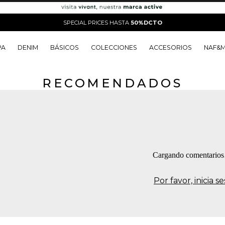
SPECIAL PRICES HASTA
50%DCTO
PA
DENIM
BÁSICOS
COLECCIONES
ACCESORIOS
NAF&
RECOMENDADOS
o
o
o
o
 Edit
o
o
Cargando comentario
Por favor, inicia 