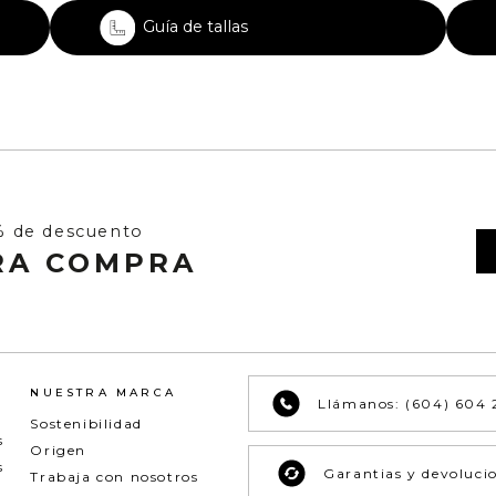
Guía de tallas
% de descuento
RA COMPRA
NUESTRA MARCA
Llámanos: (604) 604 
Sostenibilidad
s
Origen
s
Garantias y devoluci
Trabaja con nosotros