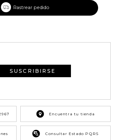
Rastrear pedido
SUSCRIBIRSE
2967
Encuentra tu tienda
ones
Consultar Estado PQRS