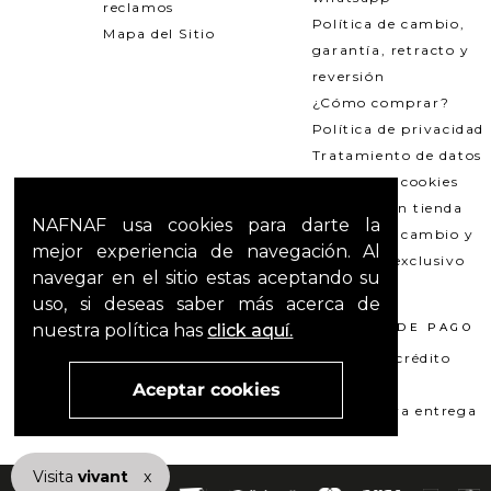
reclamos
Política de cambio,
Mapa del Sitio
garantía, retracto y
reversión
¿Cómo comprar?
Política de privacidad
Tratamiento de datos
Política de cookies
Recogida en tienda
NAFNAF usa cookies para darte la
Política de cambio y
mejor experiencia de navegación. Al
garantías exclusivo
navegar en el sitio estas aceptando su
Outlets
uso, si deseas saber más acerca de
nuestra política has
click aquí.
TÉRMINOS LEGALES
MÉTODOS DE PAGO
Promociones
Tarjeta de crédito
T&C Mercado pago
Su+ PAY
Aceptar cookies
T&C El Hilo que nos une
Pago contra entrega
Visita
vivant
nuestra marca
x
active