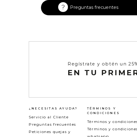
Enterizos
Enterizos
Preguntas frecuentes
Regístrate y obtén un 25
EN TU PRIME
¿NECESITAS AYUDA?
TÉRMINOS Y
CONDICIONES
Servicio al Cliente
Términos y condicione
Preguntas frecuentes
Términos y condicione
Peticiones quejas y
whatsapp