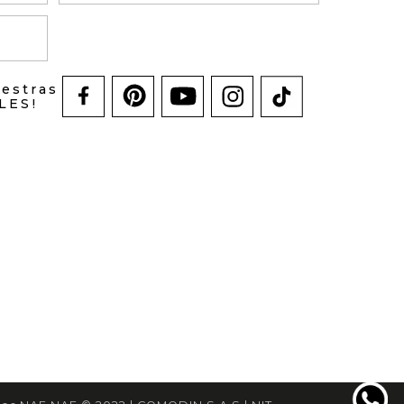
uestras
LES!