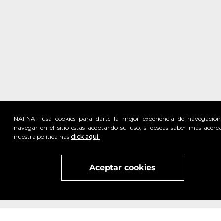
NAFNAF usa cookies para darte la mejor experiencia de navegación
navegar en el sitio estas aceptando su uso, si deseas saber más acerc
nuestra política has
click aquí.
Visita
vivant
nuestra marca
active
x
Aceptar cookies