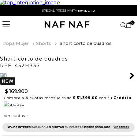
SPECIAL PRICES HASTA
50%DCTO
0
Ropa Mujer
Shorts
Short corto de cuadros
Short corto de cuadros
REF:
452H337
$
169
.
900
Compra a
4
cuotas mensuales de
$ 51.399,00
con tu
Crédito
Ver cuotas ...