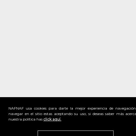
NAFNAF usa cookies para darte la mejor experiencia de navegación
navegar en el sitio estas aceptando su uso, si deseas saber más acerc
nuestra política has
click aquí.
Visita
vivant
nuestra marca
active
x