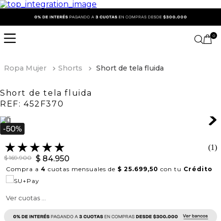
0
Ropa Mujer
Shorts
Short de tela fluida
Short de tela fluida
REF:
452F370
★
★
★
★
★
(
1
)
$
169
.
900
$
84
.
950
Compra a
4
cuotas mensuales de
$ 25.699,50
con tu
Crédito
Ver cuotas ...