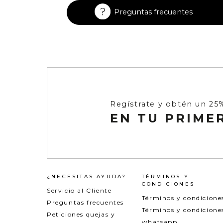
Enterizos
Enterizos
Preguntas frecuentes
Regístrate y obtén un 25
EN TU PRIME
¿NECESITAS AYUDA?
TÉRMINOS Y
CONDICIONES
Servicio al Cliente
Términos y condicione
Preguntas frecuentes
Términos y condicione
Peticiones quejas y
whatsapp