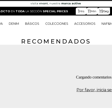
1
11
18
Hrs
Min
Seg
%DCTO
EN
TODA
LA SECCIÓN
SPECIAL PRICES
PA
DENIM
BÁSICOS
COLECCIONES
ACCESORIOS
NAF&
RECOMENDADOS
o
o
o
o
 Edit
o
o
Cargando comentario
Por favor, inicia 