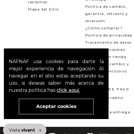
reclamos
Política de cambio,
Mapa del Sitio
garantía, retracto y
reversión
¿Cómo comprar?
Política de privacidad
Tratamiento de datos
Política de cookies
Recogida en tienda
NAFNAF usa cookies para darte la
Política de cambio y
mejor experiencia de navegación. Al
garantías exclusivo
navegar en el sitio estas aceptando su
Outlets
uso, si deseas saber más acerca de
nuestra política has
click aquí.
TÉRMINOS LEGALES
MÉTODOS DE PAGO
Promociones
Tarjeta de crédito
T&C Mercado pago
Su+ PAY
Aceptar cookies
T&C El Hilo que nos une
Pago contra entrega
Visita
vivant
nuestra marca
x
active