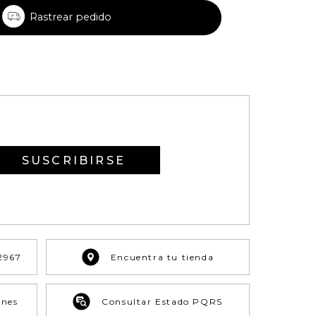
Rastrear pedido
SUSCRIBIRSE
2967
Encuentra tu tienda
ones
Consultar Estado PQRS