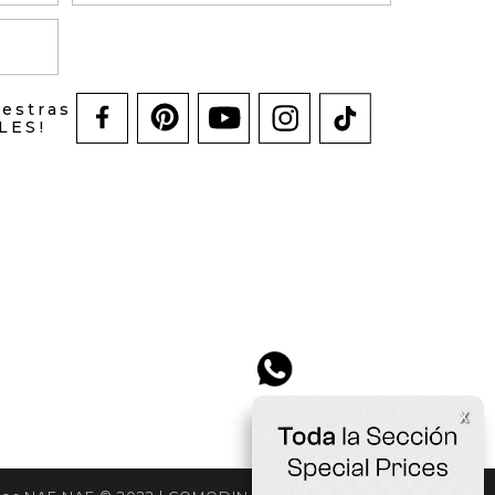
uestras
LES!
x