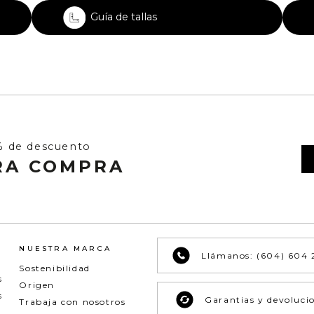
Guía de tallas
% de descuento
RA COMPRA
NUESTRA MARCA
Llámanos: (604) 604 
Sostenibilidad
s
Origen
s
Garantias y devoluci
Trabaja con nosotros