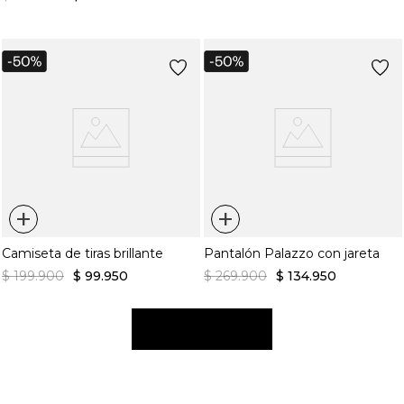
+
+
Camiseta de tiras brillante
Pantalón Palazzo con jareta
$
199
.
900
$
99
.
950
$
269
.
900
$
134
.
950