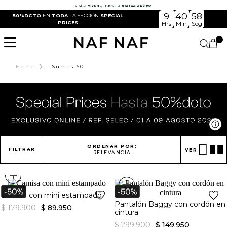
9
40
58
50%DCTO
EN
TODA
LA SECCIÓN
SPECIAL
PRICES
Hrs
Min
Seg
0
›
Home
Sumas 60
Ve
ORDENAR POR:
FILTRAR
VER
RELEVANCIA
+
+
Camisa con mini estampado
Pantalón Baggy con cordón en
$
179
.
900
$
89
.
950
cintura
$
299
.
900
$
149
.
950