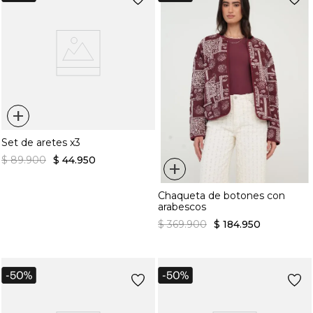
+
Set de aretes x3
$
89
.
900
$
44
.
950
+
Chaqueta de botones con
arabescos
$
369
.
900
$
184
.
950