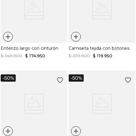
+
+
Enterizo largo con cinturón
Camiseta tejida con botones
$
349
.
900
$
174
.
950
$
239
.
900
$
119
.
950
+
+