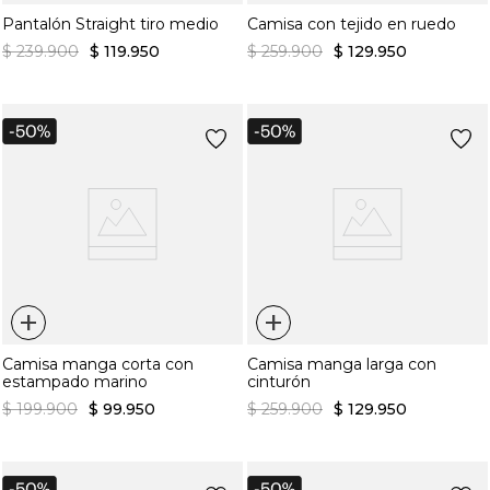
Pantalón Straight tiro medio
Camisa con tejido en ruedo
$
239
.
900
$
119
.
950
$
259
.
900
$
129
.
950
+
+
Camisa manga corta con
Camisa manga larga con
estampado marino
cinturón
$
199
.
900
$
99
.
950
$
259
.
900
$
129
.
950