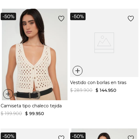
+
Vestido con borlas en tiras
$
289
.
900
$
144
.
950
+
Camiseta tipo chaleco tejida
$
199
.
900
$
99
.
950