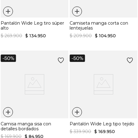
+
+
Pantalón Wide Leg tiro súper
Camiseta manga corta con
alto
lentejuelas
$
269
.
900
$
134
.
950
$
209
.
900
$
104
.
950
+
+
Camisa manga sisa con
Pantalón Wide Leg tipo tejido
detalles bordados
$
339
.
900
$
169
.
950
$
169
.
900
$
84
.
950