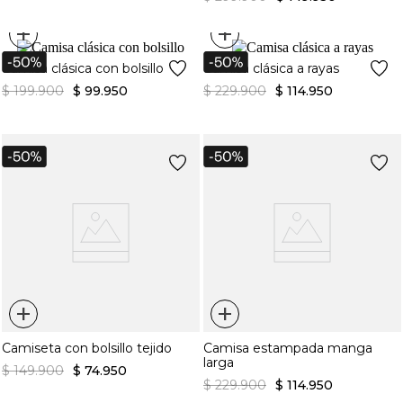
+
+
Camisa clásica con bolsillo
Camisa clásica a rayas
$
199
.
900
$
99
.
950
$
229
.
900
$
114
.
950
+
+
Camiseta con bolsillo tejido
Camisa estampada manga
larga
$
149
.
900
$
74
.
950
$
229
.
900
$
114
.
950