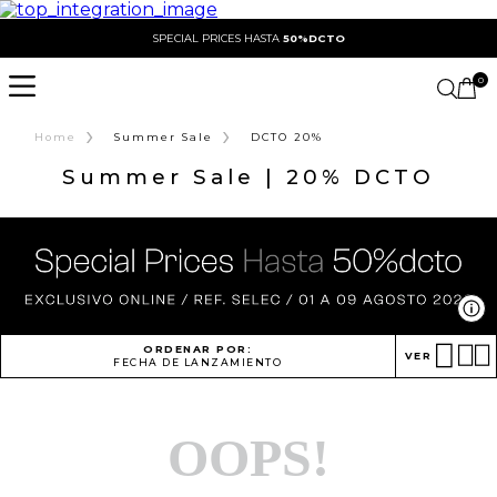
SPECIAL PRICES HASTA
50%DCTO
0
›
›
Home
Summer Sale
DCTO 20%
Summer Sale | 20% DCTO
Ve
ORDENAR POR:
VER
FECHA DE LANZAMIENTO
OOPS!