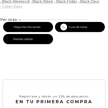
•
Black Weekend
•
Black Week
•
Black Friday
•
Black Days
•
Cyber Days
Ver más
‹
Guía de tallas
Preguntas frecuentes
Rastrear pedido
Regístrate y obtén un 25% de descuento
EN TU PRIMERA COMPRA