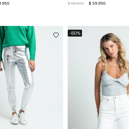
9
.
950
$
119
.
900
$
59
.
950