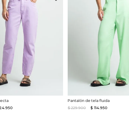
recta
Pantalón de tela fluida
24
.
950
$
229
.
900
$
114
.
950