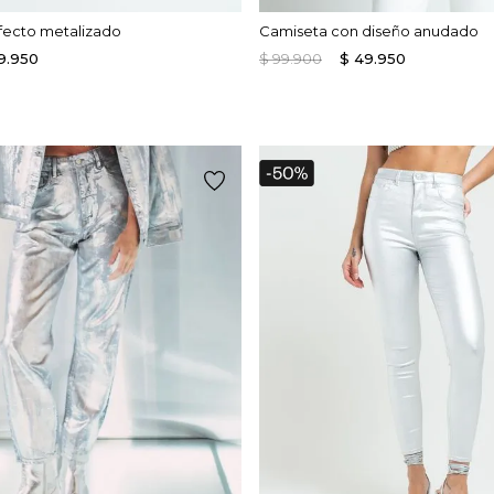
fecto metalizado
Camiseta con diseño anudado
9
.
950
$
99
.
900
$
49
.
950