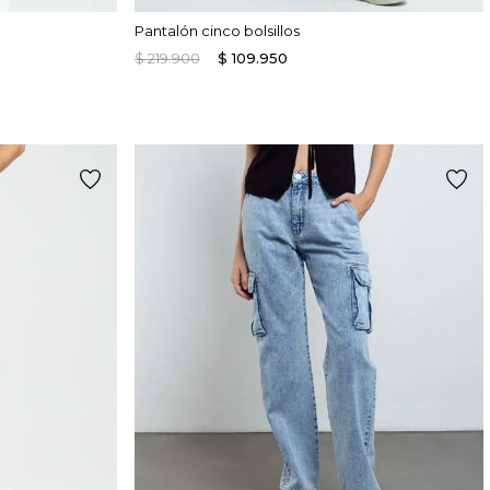
Pantalón cinco bolsillos
$
219
.
900
$
109
.
950