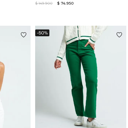
$
149
.
900
$
74
.
950