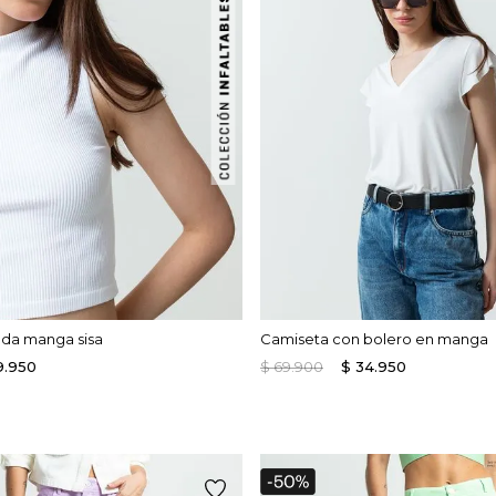
ada manga sisa
Camiseta con bolero en manga
9
.
950
$
69
.
900
$
34
.
950