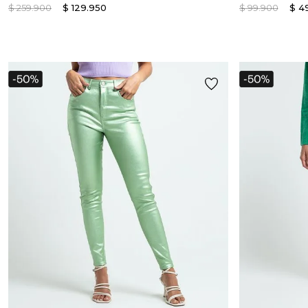
$
259
.
900
$
129
.
950
$
99
.
900
$
4