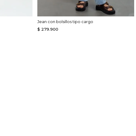
Jean con bolsillos tipo cargo
$
279
.
900