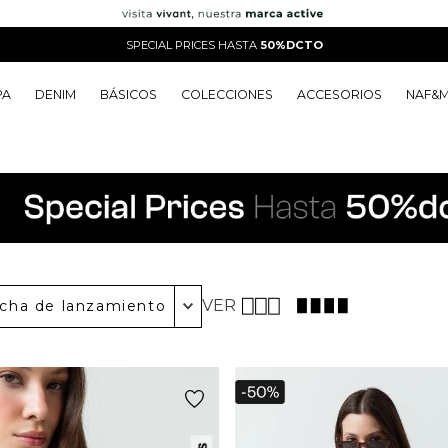
SPECIAL PRICES HASTA
50%DCTO
PA
DENIM
BÁSICOS
COLECCIONES
ACCESORIOS
NAF&
o
o
o
o
 Edit
o
o
VER
cha de lanzamiento