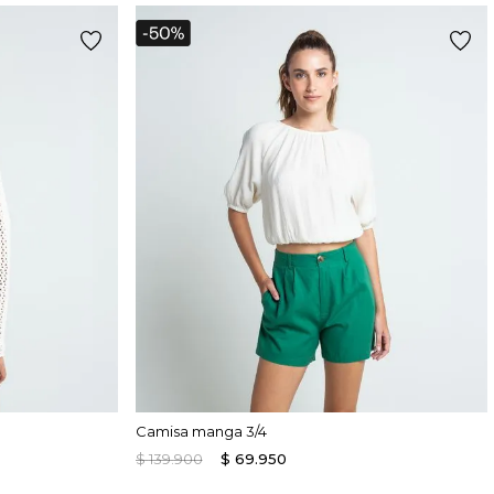
Camisa manga 3/4
$
139
.
900
$
69
.
950