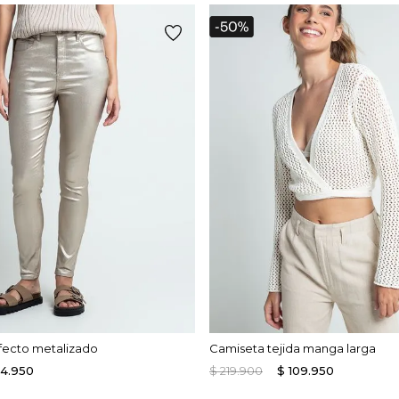
fecto metalizado
Camiseta tejida manga larga
14
.
950
$
219
.
900
$
109
.
950