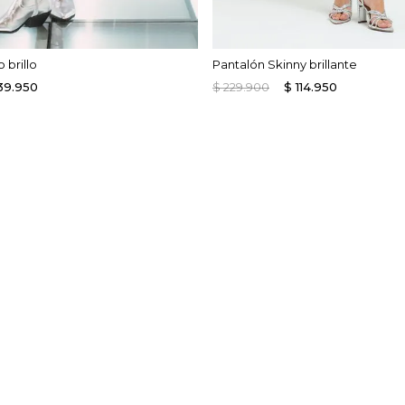
 brillo
Pantalón Skinny brillante
39
.
950
$
229
.
900
$
114
.
950