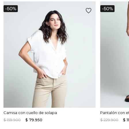
Camisa con cuello de solapa
Pantalón con e
$
159
.
900
$
79
.
950
$
229
.
900
$
1