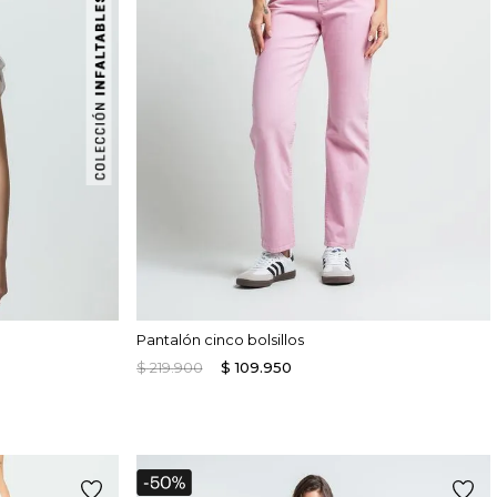
Pantalón cinco bolsillos
$
219
.
900
$
109
.
950