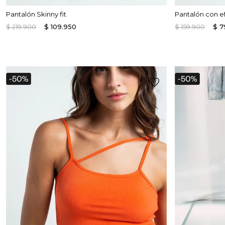
Pantalón Skinny fit
Pantalón con e
$
219
.
900
$
109
.
950
$
159
.
900
$
7