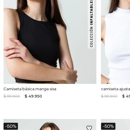
Enterizos
Enterizos
Camiseta básica manga sisa
camiseta ajust
$
99
.
900
$
49
.
950
$
99
.
900
$
4