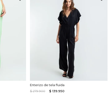
Enterizo de tela fluida
$
279
.
900
$
139
.
950