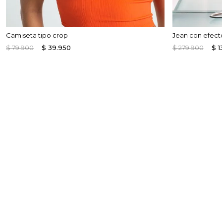
Camiseta tipo crop
Jean con efecto
$
79
.
900
$
39
.
950
$
279
.
900
$
1