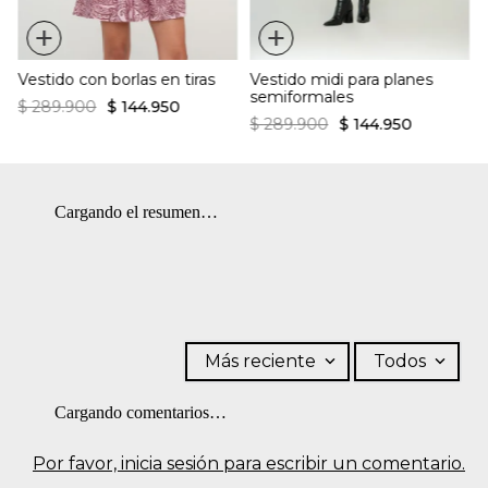
+
+
Vestido con borlas en tiras
Vestido midi para planes
semiformales
$
289
.
900
$
144
.
950
$
289
.
900
$
144
.
950
Cargando el resumen…
Más reciente
Todos
Cargando comentarios…
Por favor, inicia sesión para escribir un comentario.