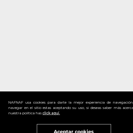
NAFNAF usa cookies para darte la mejor experiencia de navegación
navegar en el sitio estas aceptando su uso, si deseas saber más acerc
nuestra política has
click aquí.
Visita
vivant
nuestra marca
active
x
Aceptar cookies