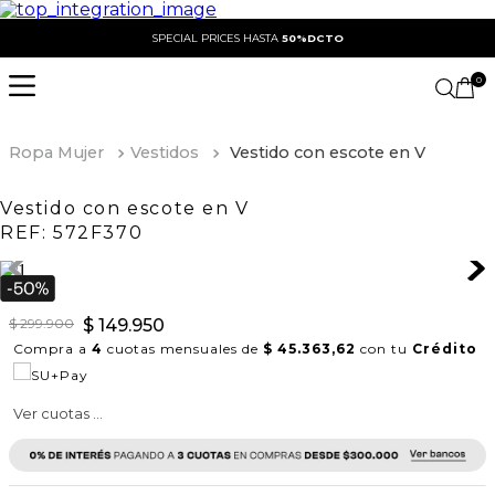
SPECIAL PRICES HASTA
50%DCTO
0
Ropa Mujer
Vestidos
Vestido con escote en V
Vestido con escote en V
REF:
572F370
$
299
.
900
$
149
.
950
Compra a
4
cuotas mensuales de
$ 45.363,62
con tu
Crédito
Ver cuotas ...